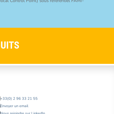
cal Control Point) sous référentiel FAMI-
UITS
+33(0) 2 96 33 21 55
Envoyer un email
Nous rejoindre sur LinkedIn