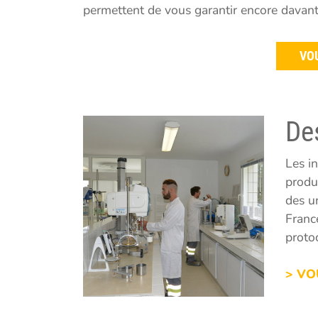
permettent de vous garantir encore davanta
VO
De
Les i
produ
des u
Franc
protoc
> VO