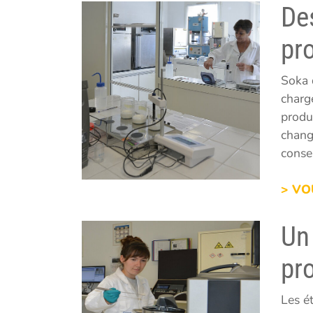
De
pr
Soka 
charg
produ
chang
consei
> VO
Un
pr
Les é